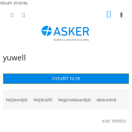
obsah stránky
Přejít
NÁKUP
na
obsah
KOŠÍK
yuwell
OTEVŘÍT FILTR
Ř
a
Nejlevnější
Nejdražší
Nejprodávanější
Abecedně
z
e
V
n
Kód:
999933
ý
í
p
p