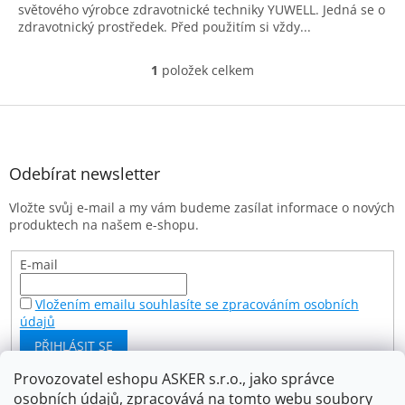
světového výrobce zdravotnické techniky YUWELL. Jedná se o
zdravotnický prostředek. Před použitím si vždy...
1
položek celkem
O
v
l
Z
á
á
d
p
a
a
Odebírat newsletter
c
t
í
Vložte svůj e-mail a my vám budeme zasílat informace o nových
í
p
produktech na našem e-shopu.
r
v
k
E-mail
y
v
Vložením emailu souhlasíte se zpracováním osobních
ý
údajů
p
PŘIHLÁSIT SE
i
s
Provozovatel eshopu ASKER s.r.o., jako správce
u
osobních údajů, zpracovává na tomto webu soubory