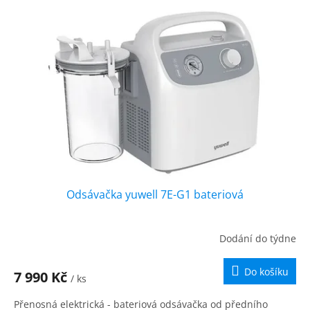
i
r
s
o
p
d
r
u
o
k
d
t
u
ů
k
t
ů
Odsávačka yuwell 7E-G1 bateriová
Dodání do týdne
Do košíku
7 990 Kč
/ ks
Přenosná elektrická - bateriová odsávačka od předního