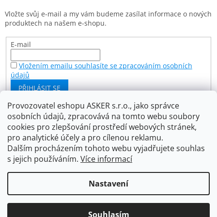
t
Vložte svůj e-mail a my vám budeme zasílat informace o nových
í
produktech na našem e-shopu.
E-mail
Vložením emailu souhlasíte se zpracováním osobních
údajů
PŘIHLÁSIT SE
Provozovatel eshopu ASKER s.r.o., jako správce
osobních údajů, zpracovává na tomto webu soubory
Facebook
cookies pro zlepšování prostředí webových stránek,
pro analytické účely a pro cílenou reklamu.
Dalším procházením tohoto webu vyjadřujete souhlas
s jejich používáním.
Více informací
Vytvořil Shoptet
Nastavení
Copyright 2026
Asker s.r.o.
. Všechna práva vyhrazena.
Souhlasím
Upravit nastavení cookies