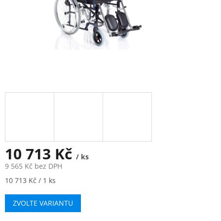
10 713 Kč
/ ks
9 565 Kč bez DPH
Měrná
10 713 Kč / 1 ks
cena:
ZVOLTE VARIANTU