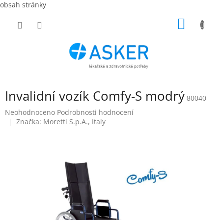
obsah stránky
Přejít
NÁKUP
na
obsah
KOŠÍK
Invalidní vozík Comfy-S modrý
80040
Průměrné
Neohodnoceno
Podrobnosti hodnocení
hodnocení
Značka:
Moretti S.p.A., Italy
produktu
je
0,0
z
5
hvězdiček.