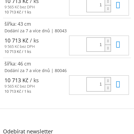
10 713 Kč
/ ks
Do 
9 565 Kč bez DPH
Měrná
10 713 Kč / 1 ks
cena:
šířka: 43 cm
Dodání za 7 a více dnů
| 80043
10 713 Kč
/ ks
Do 
9 565 Kč bez DPH
Měrná
10 713 Kč / 1 ks
cena:
šířka: 46 cm
Dodání za 7 a více dnů
| 80046
10 713 Kč
/ ks
Do 
9 565 Kč bez DPH
Měrná
10 713 Kč / 1 ks
cena:
Z
á
p
a
Odebírat newsletter