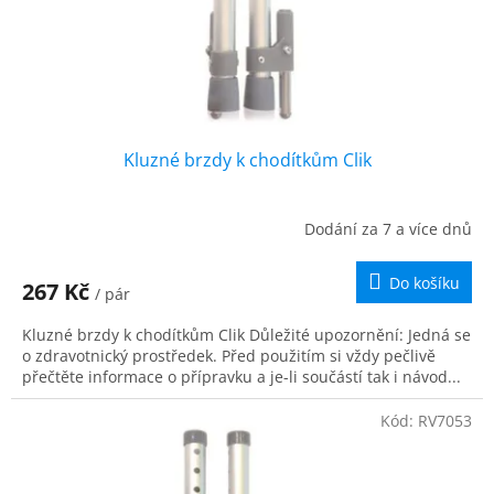
u
k
t
ů
Kluzné brzdy k chodítkům Clik
Dodání za 7 a více dnů
Do košíku
267 Kč
/ pár
Kluzné brzdy k chodítkům Clik Důležité upozornění: Jedná se
o zdravotnický prostředek. Před použitím si vždy pečlivě
přečtěte informace o přípravku a je-li součástí tak i návod...
Kód:
RV7053