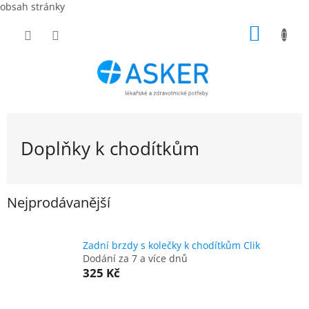
obsah stránky
Přejít
NÁKUP
na
obsah
KOŠÍK
Doplňky k chodítkům
Nejprodávanější
Zadní brzdy s kolečky k chodítkům Clik
Dodání za 7 a více dnů
325 Kč