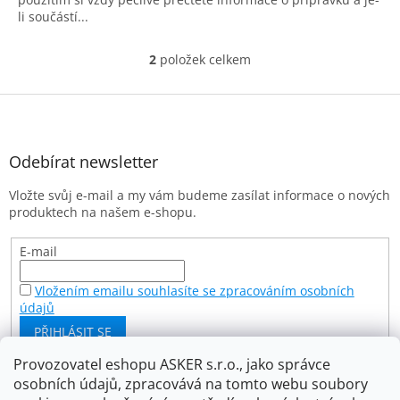
li součástí...
2
položek celkem
O
v
l
Z
á
á
d
p
a
a
Odebírat newsletter
c
t
í
Vložte svůj e-mail a my vám budeme zasílat informace o nových
í
p
produktech na našem e-shopu.
r
v
k
E-mail
y
v
Vložením emailu souhlasíte se zpracováním osobních
ý
údajů
p
PŘIHLÁSIT SE
i
s
Provozovatel eshopu ASKER s.r.o., jako správce
u
osobních údajů, zpracovává na tomto webu soubory