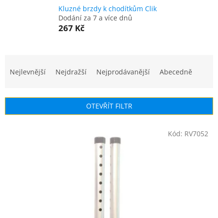
Kluzné brzdy k chodítkům Clik
Dodání za 7 a více dnů
267 Kč
Ř
a
Nejlevnější
Nejdražší
Nejprodávanější
Abecedně
z
e
n
OTEVŘÍT FILTR
í
p
V
r
Kód:
RV7052
ý
o
p
d
i
u
s
k
p
t
r
ů
o
d