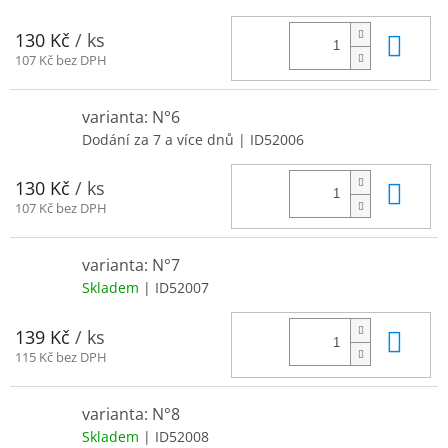
Do 
130 Kč
/ ks
107 Kč bez DPH
varianta: N°6
Dodání za 7 a více dnů
| ID52006
Do 
130 Kč
/ ks
107 Kč bez DPH
varianta: N°7
Skladem
| ID52007
Do 
139 Kč
/ ks
115 Kč bez DPH
varianta: N°8
Skladem
| ID52008