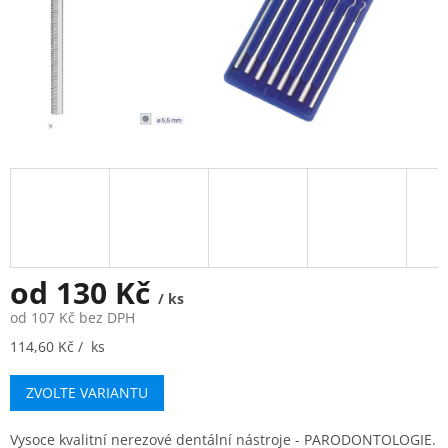
od
130 Kč
/ ks
od
107 Kč
bez DPH
Měrná
114,60 Kč / ks
cena:
ZVOLTE VARIANTU
Vysoce kvalitní nerezové dentální nástroje - PARODONTOLOGIE.