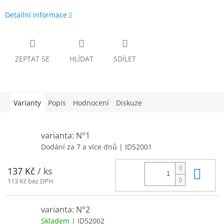
Detailní informace
ZEPTAT SE
HLÍDAT
SDÍLET
Varianty
Popis
Hodnocení
Diskuze
varianta: N°1
Dodání za 7 a více dnů
| ID52001
Do 
137 Kč
/ ks
113 Kč bez DPH
varianta: N°2
Skladem
| ID52002