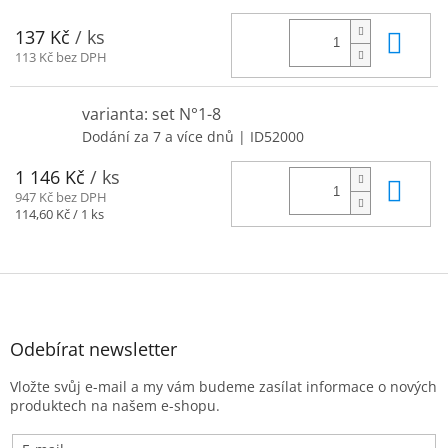
Do 
137 Kč
/ ks
113 Kč bez DPH
varianta: set N°1-8
Dodání za 7 a více dnů
| ID52000
1 146 Kč
/ ks
Do 
947 Kč bez DPH
Měrná
114,60 Kč / 1 ks
cena:
Z
á
p
a
Odebírat newsletter
t
Vložte svůj e-mail a my vám budeme zasílat informace o nových
í
produktech na našem e-shopu.