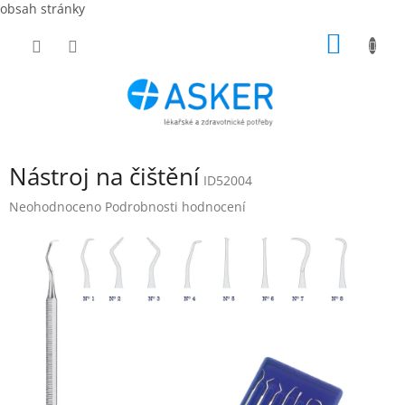
obsah stránky
Přejít
NÁKUP
na
obsah
KOŠÍK
Nástroj na čištění
ID52004
Průměrné
Neohodnoceno
Podrobnosti hodnocení
hodnocení
produktu
je
0,0
z
5
hvězdiček.