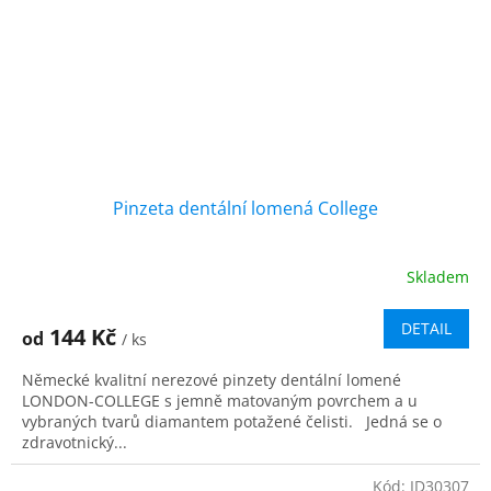
Pinzeta dentální lomená College
Skladem
DETAIL
144 Kč
od
/ ks
Německé kvalitní nerezové pinzety dentální lomené
LONDON-COLLEGE s jemně matovaným povrchem a u
vybraných tvarů diamantem potažené čelisti. Jedná se o
zdravotnický...
Kód:
ID30307