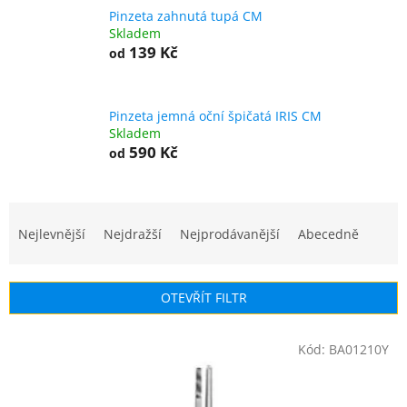
Pinzeta zahnutá tupá CM
Skladem
139 Kč
od
Pinzeta jemná oční špičatá IRIS CM
Skladem
590 Kč
od
Ř
a
Nejlevnější
Nejdražší
Nejprodávanější
Abecedně
z
e
n
OTEVŘÍT FILTR
í
p
V
r
Kód:
BA01210Y
ý
o
p
d
i