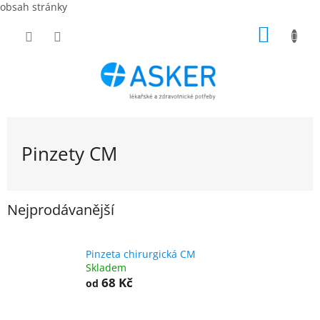
obsah stránky
Přejít
NÁKUP
na
obsah
KOŠÍK
Pinzety CM
Nejprodávanější
Pinzeta chirurgická CM
Skladem
68 Kč
od