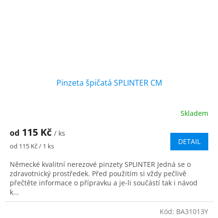
Pinzeta špičatá SPLINTER CM
Skladem
115 Kč
od
/ ks
DETAIL
Měrná
od 115 Kč / 1 ks
cena:
Německé kvalitní nerezové pinzety SPLINTER Jedná se o
zdravotnický prostředek. Před použitím si vždy pečlivě
přečtěte informace o přípravku a je-li součástí tak i návod
k...
Kód:
BA31013Y