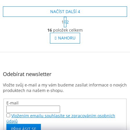
NAČÍST DALŠÍ 4
S
1
2
t
O
r
16
položek celkem
v
á
l
NAHORU
n
á
k
o
d
v
Z
a
á
c
á
n
í
p
í
p
a
Odebírat newsletter
r
t
v
Vložte svůj e-mail a my vám budeme zasílat informace o nových
í
k
produktech na našem e-shopu.
y
v
E-mail
ý
p
i
Vložením emailu souhlasíte se zpracováním osobních
s
údajů
u
PŘIHLÁSIT SE