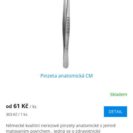
u
s
k
p
t
r
ů
o
d
u
k
t
ů
Pinzeta anatomická CM
Skladem
61 Kč
od
/ ks
DETAIL
Měrná
303 Kč / 1 ks
cena:
Německé kvalitní nerezové pinzety anatomické s jemně
matovaným povrchem . Jedná se o zdravotnický