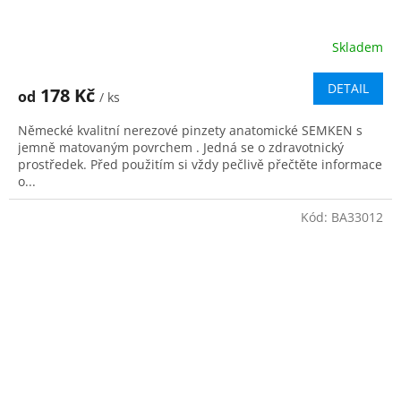
Skladem
DETAIL
178 Kč
od
/ ks
Německé kvalitní nerezové pinzety anatomické SEMKEN s
jemně matovaným povrchem . Jedná se o zdravotnický
prostředek. Před použitím si vždy pečlivě přečtěte informace
o...
Kód:
BA33012