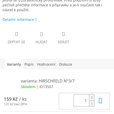
Jedná se o zdravotnický prostředek. Před použitím si vždy
pečlivě přečtěte informace o přípravku a je-li součástí tak i
návod k použití.
Detailní informace
ZEPTAT SE
HLÍDAT
SDÍLET
Varianty
Popis
Hodnocení
Diskuze
varianta: HIRSCHFELD N°3/7
Skladem
| ID13507
Do 
159 Kč
/ ks
131 Kč bez DPH