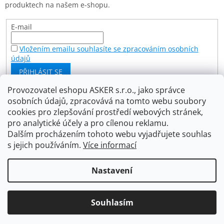
produktech na našem e-shopu.
E-mail
Vložením emailu souhlasíte se zpracováním osobních
údajů
PŘIHLÁSIT SE
Provozovatel eshopu ASKER s.r.o., jako správce
osobních údajů, zpracovává na tomto webu soubory
Facebook
cookies pro zlepšování prostředí webových stránek,
pro analytické účely a pro cílenou reklamu.
Dalším procházením tohoto webu vyjadřujete souhlas
s jejich používáním.
Více informací
Vytvořil Shoptet
Nastavení
Copyright 2026
Asker s.r.o.
. Všechna práva vyhrazena.
Souhlasím
Upravit nastavení cookies