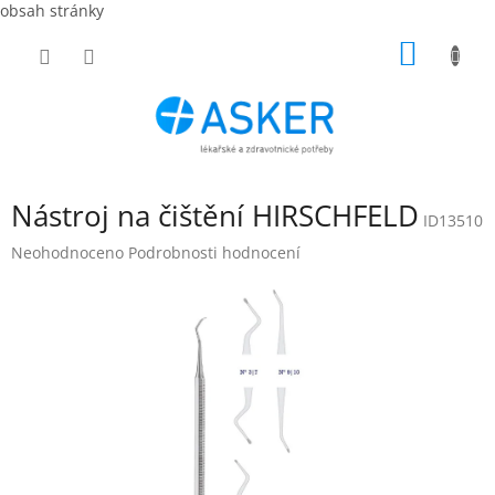
obsah stránky
Přejít
NÁKUP
na
obsah
KOŠÍK
Nástroj na čištění HIRSCHFELD
ID13510
Průměrné
Neohodnoceno
Podrobnosti hodnocení
hodnocení
produktu
je
0,0
z
5
hvězdiček.