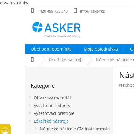
obsah stránky
Přejít
+420 499 733 348
info@asker.cz
na
obsah
Obchodní podmínky
Moje objednávka
O
Domů
Lékařské nástroje
Německé nástroje
P
Nás
o
Přeskočit
s
Kategorie
Průměr
Neoho
kategorie
t
hodnoc
r
produk
Obvazový materiál
a
je
Vyšetření - odběry
n
0,0
Vyšetřovací přístroje
z
n
5
í
Lékařské nástroje
hvězdič
p
Německé nástroje CM Instrumente