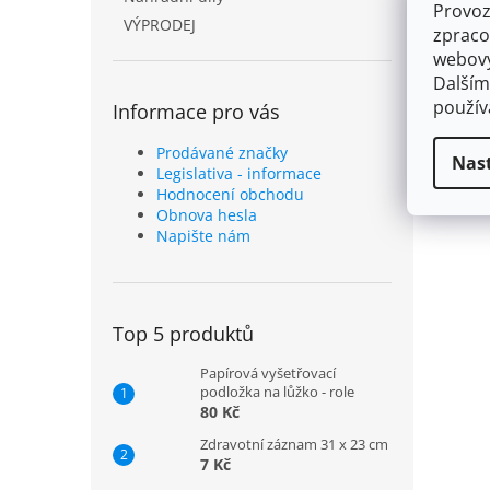
Provoz
VÝPRODEJ
zpraco
webový
Dalším
použí
Informace pro vás
Prodávané značky
Nas
Legislativa - informace
Hodnocení obchodu
Obnova hesla
Napište nám
Top 5 produktů
Papírová vyšetřovací
podložka na lůžko - role
80 Kč
Zdravotní záznam 31 x 23 cm
7 Kč