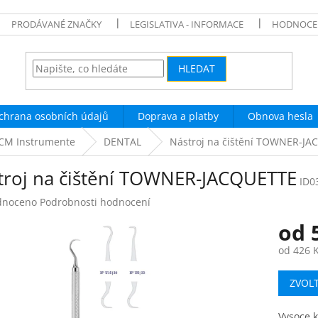
PRODÁVANÉ ZNAČKY
LEGISLATIVA - INFORMACE
HODNOCE
HLEDAT
chrana osobních údajů
Doprava a platby
Obnova hesla
 CM Instrumente
DENTAL
Nástroj na čištění TOWNER-J
troj na čištění TOWNER-JACQUETTE
ID0
né
dnoceno
Podrobnosti hodnocení
ení
od
tu
od
426 
Měrná
ZVOL
cena:
ek.
Vysoce k