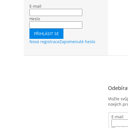
E-mail
Heslo
PŘIHLÁSIT SE
Nová registrace
Zapomenuté heslo
Z
á
p
a
t
Odebíra
í
Vložte svů
nových pr
E-mail