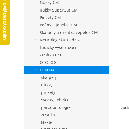
a
Nůžky CM
n
nůžky SuperCut CM
e
Pinzety CM
l
Peány a jehelce CM
Skalpely a držátka čepelek CM
Neurologická kladívka
Ladičky vyšetřovací
Zrcátka CM
OTOLOGIE
DENTAL
skalpely
nůžky
pinzety
svorky, jehelce
parodontologie
Vari
zrcátka
kleště