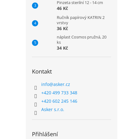
Pinzeta sterilní 12 - 14 cm
46 Kč
Ručník papírový KATRIN 2
vrstvy
36 Kč
náplast Cosmos pružná, 20
ks
34 Kč
Kontakt
info
@
asker.cz
+420 499 733 348
+420 602 245 146
Asker s.r.o.
Přihlášení