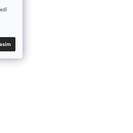
edí
asím