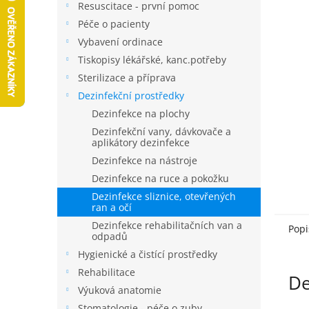
a
Resuscitace - první pomoc
n
Péče o pacienty
e
Vybavení ordinace
l
Tiskopisy lékářské, kanc.potřeby
Sterilizace a příprava
Dezinfekční prostředky
Dezinfekce na plochy
Dezinfekční vany, dávkovače a
aplikátory dezinfekce
Dezinfekce na nástroje
Dezinfekce na ruce a pokožku
Dezinfekce sliznice, otevřených
ran a očí
Dezinfekce rehabilitačních van a
Popi
odpadů
Hygienické a čistící prostředky
Rehabilitace
De
Výuková anatomie
Stomatologie - péče o zuby