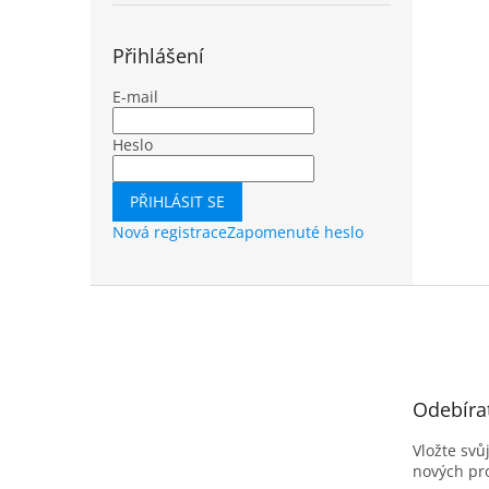
Přihlášení
E-mail
Heslo
PŘIHLÁSIT SE
Nová registrace
Zapomenuté heslo
Z
á
p
a
t
Odebíra
í
Vložte svů
nových pr