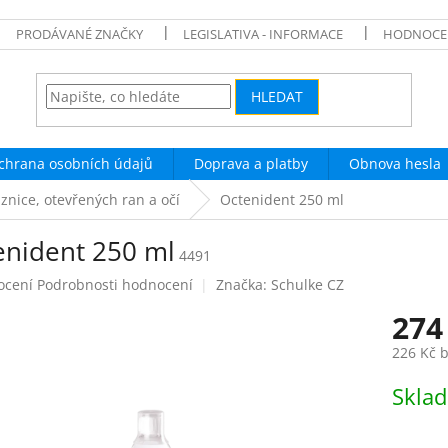
PRODÁVANÉ ZNAČKY
LEGISLATIVA - INFORMACE
HODNOCE
HLEDAT
chrana osobních údajů
Doprava a platby
Obnova hesla
iznice, otevřených ran a očí
Octenident 250 ml
enident 250 ml
4491
né
ocení
Podrobnosti hodnocení
Značka:
Schulke CZ
ení
274
tu
226 Kč 
Měrná
Skla
cena:
ek.