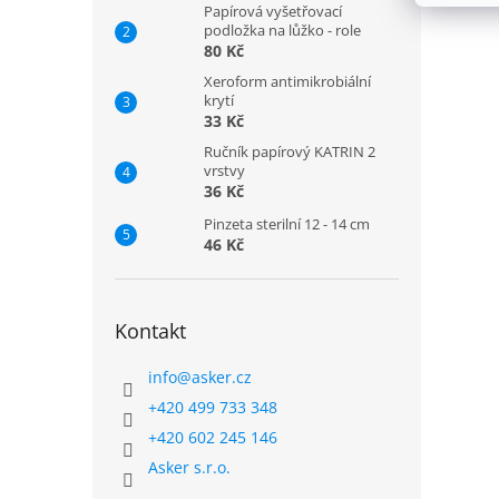
Papírová vyšetřovací
podložka na lůžko - role
80 Kč
Xeroform antimikrobiální
krytí
33 Kč
Ručník papírový KATRIN 2
vrstvy
36 Kč
Pinzeta sterilní 12 - 14 cm
46 Kč
Kontakt
info
@
asker.cz
+420 499 733 348
+420 602 245 146
Asker s.r.o.