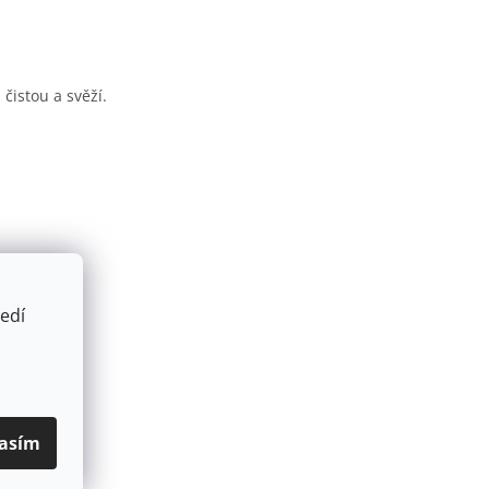
čistou a svěží.
edí
asím