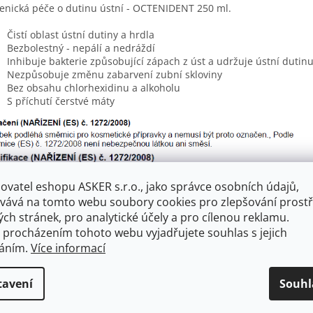
enická péče o dutinu ústní - OCTENIDENT 250 ml.
Čistí oblast ústní dutiny a hrdla
Bezbolestný - nepálí a nedráždí
Inhibuje bakterie způsobující zápach z úst a udržuje ústní dutinu 
Nezpůsobuje změnu zabarvení zubní skloviny
Bez obsahu chlorhexidinu a alkoholu
S příchutí čerstvé máty
ovatel eshopu ASKER s.r.o., jako správce osobních údajů,
vává na tomto webu soubory cookies pro zlepšování prostř
ch stránek, pro analytické účely a pro cílenou reklamu.
 procházením tohoto webu vyjadřujete souhlas s jejich
váním.
Více informací
tavení
Souhl