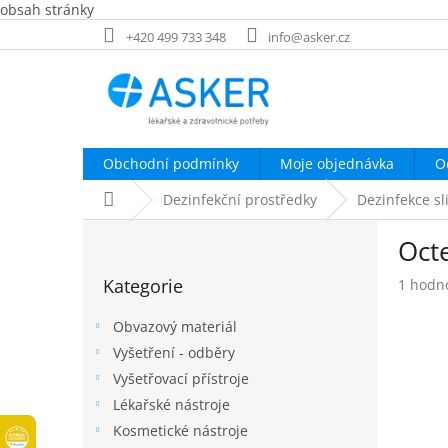
obsah stránky
Přejít
+420 499 733 348
info@asker.cz
na
obsah
Obchodní podmínky
Moje objednávka
O
Domů
Dezinfekční prostředky
Dezinfekce sl
P
Oct
o
Přeskočit
s
Kategorie
Průměr
1 hodn
kategorie
t
hodnoc
r
produk
Obvazový materiál
a
je
Vyšetření - odběry
n
5,0
Vyšetřovací přístroje
z
n
5
í
Lékařské nástroje
hvězdič
p
Kosmetické nástroje