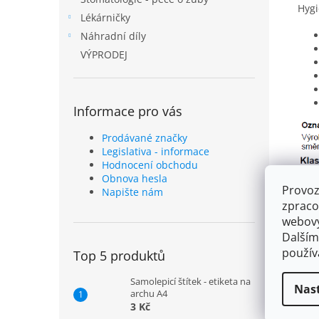
Hygi
Lékárničky
Náhradní díly
VÝPRODEJ
Informace pro vás
Prodávané značky
Legislativa - informace
Hodnocení obchodu
Obnova hesla
Provoz
Napište nám
zpraco
webový
Dalším
použí
Top 5 produktů
Samolepicí štítek - etiketa na
Nas
archu A4
3 Kč