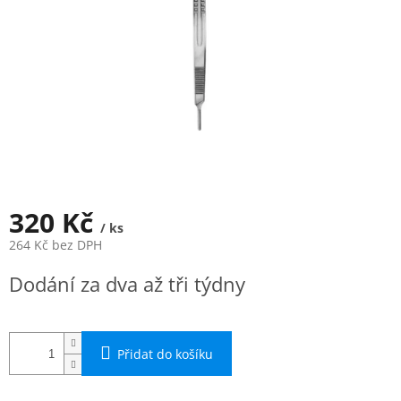
320 Kč
/ ks
264 Kč bez DPH
Měrná
Dodání za dva až tři týdny
cena:
Přidat do košíku