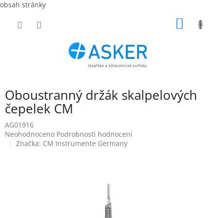
obsah stránky
Přejít
NÁKUP
na
obsah
KOŠÍK
Oboustranný držák skalpelových
čepelek CM
AG01916
Průměrné
Neohodnoceno
Podrobnosti hodnocení
hodnocení
Značka:
CM Instrumente Germany
produktu
je
0,0
z
5
hvězdiček.