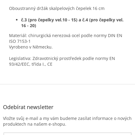
Oboustranný držák skalpelových čepelek 16 cm
č.3 (pro čepelky vel.10 - 15) a č.4 (pro čepelky vel.
16 - 20)
Materiál: chirurgická nerezová ocel podle normy DIN EN
ISO 7153-1
Vyrobeno v Německu.
Legislativa: Zdravotnický prostředek podle normy EN
93/42/EEC, třída I., CE
Z
á
p
a
Odebírat newsletter
t
Vložte svůj e-mail a my vám budeme zasílat informace o nových
í
produktech na našem e-shopu.