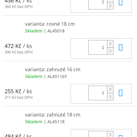
Do 
436 Kč
/ ks
360 Kč bez DPH
varianta: rovné 18 cm
Skladem
| AL45018
Do 
472 Kč
/ ks
390 Kč bez DPH
varianta: zahnuté 16 cm
Skladem
| AL45116Y
Do 
255 Kč
/ ks
211 Kč bez DPH
varianta: zahnuté 18 cm
Skladem
| AL45118
484 Kč
/ ks