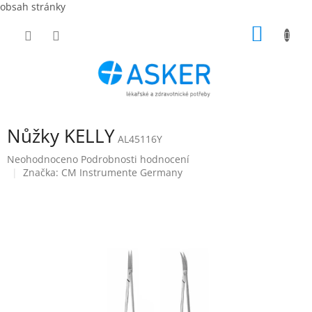
obsah stránky
Přejít
NÁKUP
na
obsah
KOŠÍK
Nůžky KELLY
AL45116Y
Průměrné
Neohodnoceno
Podrobnosti hodnocení
hodnocení
Značka:
CM Instrumente Germany
produktu
je
0,0
z
5
hvězdiček.