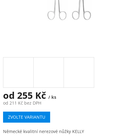
od
255 Kč
/ ks
od
211 Kč
bez DPH
Měrná
ZVOLTE VARIANTU
cena:
Německé kvalitní nerezové nůžky KELLY