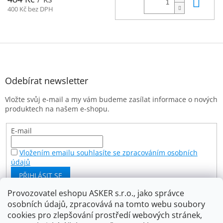
Do 
400 Kč bez DPH
Z
á
p
a
Odebírat newsletter
t
Vložte svůj e-mail a my vám budeme zasílat informace o nových
í
produktech na našem e-shopu.
E-mail
Vložením emailu souhlasíte se zpracováním osobních
údajů
PŘIHLÁSIT SE
Provozovatel eshopu ASKER s.r.o., jako správce
osobních údajů, zpracovává na tomto webu soubory
Facebook
cookies pro zlepšování prostředí webových stránek,