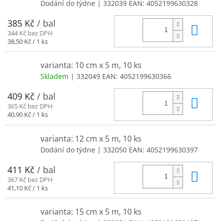
Dodání do týdne
| 332039
EAN:
4052199630328
385 Kč
/ bal
Do 
344 Kč bez DPH
Měrná
38,50 Kč / 1 ks
cena:
varianta: 10 cm x 5 m, 10 ks
Skladem
| 332049
EAN:
4052199630366
409 Kč
/ bal
Do 
365 Kč bez DPH
Měrná
40,90 Kč / 1 ks
cena:
varianta: 12 cm x 5 m, 10 ks
Dodání do týdne
| 332050
EAN:
4052199630397
411 Kč
/ bal
Do 
367 Kč bez DPH
Měrná
41,10 Kč / 1 ks
cena:
varianta: 15 cm x 5 m, 10 ks