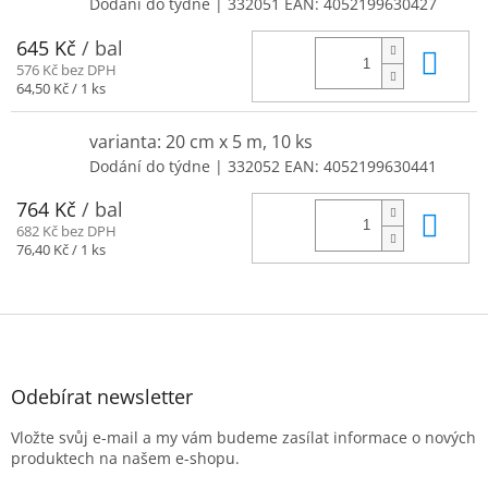
Dodání do týdne
| 332051
EAN:
4052199630427
645 Kč
/ bal
Do 
576 Kč bez DPH
Měrná
64,50 Kč / 1 ks
cena:
varianta: 20 cm x 5 m, 10 ks
Dodání do týdne
| 332052
EAN:
4052199630441
764 Kč
/ bal
Do 
682 Kč bez DPH
Měrná
76,40 Kč / 1 ks
cena:
Z
á
p
a
Odebírat newsletter
t
Vložte svůj e-mail a my vám budeme zasílat informace o nových
í
produktech na našem e-shopu.