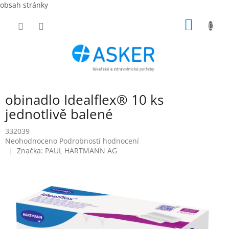
obsah stránky
Přejít
NÁKUP
na
obsah
KOŠÍK
obinadlo Idealflex® 10 ks
jednotlivě balené
332039
Průměrné
Neohodnoceno
Podrobnosti hodnocení
hodnocení
Značka:
PAUL HARTMANN AG
produktu
je
0,0
z
5
hvězdiček.