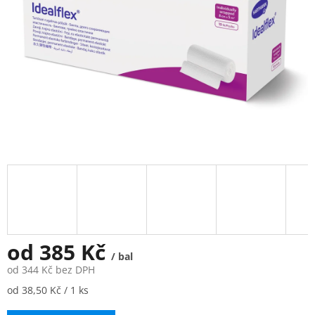
od
385 Kč
/ bal
od
344 Kč
bez DPH
Měrná
od 38,50 Kč / 1 ks
cena: