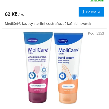
Skladem
Do košíku
62 Kč
/ ks
MediSet® kovový sterilní odstraňovač kožních svorek
Kód:
5353