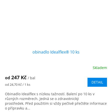
obinadlo Idealflex® 10 ks
Skladem
Průměrné
hodnocení
247 Kč
od
produktu
/ bal
DETAIL
je
Měrná
od 24,70 Kč / 1 ks
5,0
cena:
z
Obinadlo Idealflex s nízkou tažností. Balení po 10 ks v
5
různých rozměrech. Jedná se o zdravotnický
hvězdiček.
prostředek. Před použitím si vždy pečlivě přečtěte informace
o přípravku a...