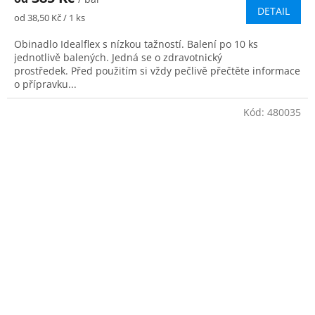
DETAIL
Měrná
od 38,50 Kč / 1 ks
cena:
Obinadlo Idealflex s nízkou tažností. Balení po 10 ks
jednotlivě balených. Jedná se o zdravotnický
prostředek. Před použitím si vždy pečlivě přečtěte informace
o přípravku...
Kód:
480035