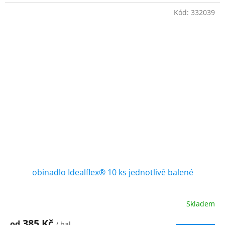
Kód:
332039
obinadlo Idealflex® 10 ks jednotlivě balené
Skladem
385 Kč
od
/ bal