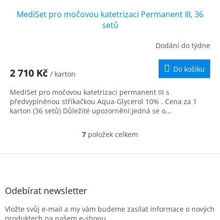
MediSet pro močovou katetrizaci Permanent III, 36
setů
Dodání do týdne
Do košíku
2 710 Kč
/ karton
MediSet pro močovou katetrizaci permanent III s
předvyplněnou stříkačkou Aqua-Glycerol 10% . Cena za 1
karton (36 setů) Důležité upozornění:Jedná se o...
7
položek celkem
O
v
l
Z
á
á
d
p
a
a
Odebírat newsletter
c
t
í
Vložte svůj e-mail a my vám budeme zasílat informace o nových
í
p
produktech na našem e-shopu.