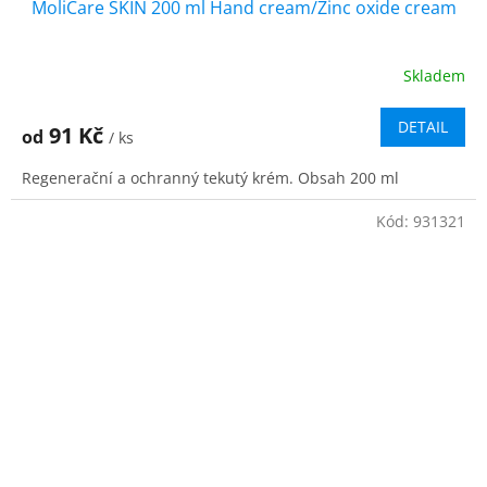
MoliCare SKIN 200 ml Hand cream/Zinc oxide cream
Skladem
DETAIL
91 Kč
od
/ ks
Regenerační a ochranný tekutý krém. Obsah 200 ml
Kód:
931321