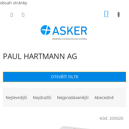
obsah stránky
Přejít
NÁKUP
na
obsah
KOŠÍK
PAUL HARTMANN AG
OTEVŘÍT FILTR
Ř
a
Nejlevnější
Nejdražší
Nejprodávanější
Abecedně
z
e
V
n
Kód:
205020
ý
í
p
p