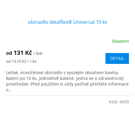
obinadlo Idealflex® Universal 10 ks
Skladem
131 Kč
od
/ bal
DETAIL
Měrná
od 13,10 Kč / 1 ks
cena:
Lehké, víceúčelové obinadlo s vysokým obsahem bavlny.
Balení po 10 ks, jednotlivě balené. Jedná se o zdravotnický
prostředek. Před použitím si vždy pečlivě přečtěte informace
o...
Kód:
4690