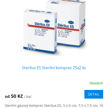
i
r
s
o
p
d
r
u
o
k
d
t
u
ů
k
t
ů
Sterilux ES Sterilní kompres 25x2 ks
Skladem
DETAIL
50 Kč
od
/ bal
Sterilní gázový kompres Sterilux ES, 5 x 5 cm, 7,5 x 7,5 cm, 10