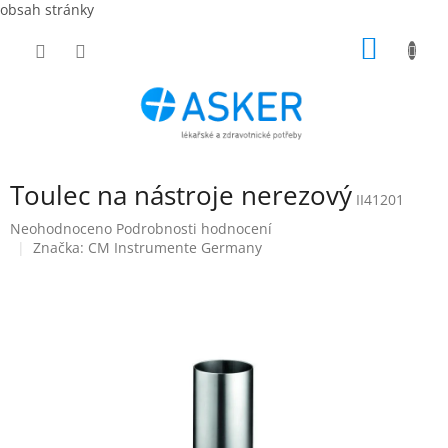
obsah stránky
Přejít
NÁKUP
na
obsah
KOŠÍK
Toulec na nástroje nerezový
II41201
Průměrné
Neohodnoceno
Podrobnosti hodnocení
hodnocení
Značka:
CM Instrumente Germany
produktu
je
0,0
z
5
hvězdiček.