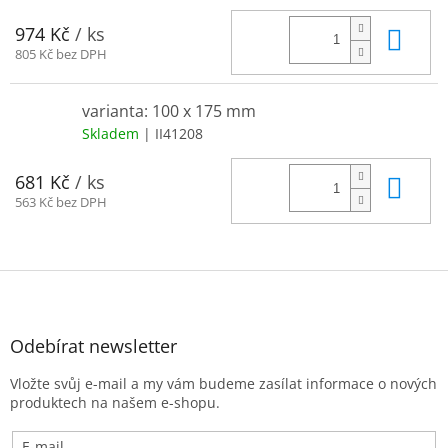
Do 
974 Kč
/ ks
805 Kč bez DPH
varianta: 100 x 175 mm
Skladem
| II41208
Do 
681 Kč
/ ks
563 Kč bez DPH
Z
á
p
a
Odebírat newsletter
t
Vložte svůj e-mail a my vám budeme zasílat informace o nových
í
produktech na našem e-shopu.
E-mail