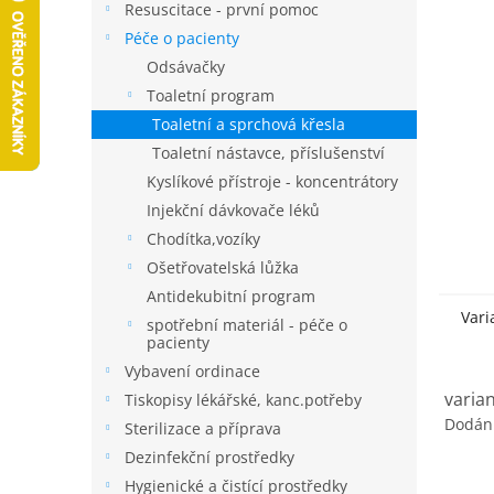
a
Resuscitace - první pomoc
n
Péče o pacienty
e
Odsávačky
l
Toaletní program
Toaletní a sprchová křesla
Toaletní nástavce, příslušenství
Kyslíkové přístroje - koncentrátory
Injekční dávkovače léků
Chodítka,vozíky
Ošetřovatelská lůžka
Antidekubitní program
Vari
spotřební materiál - péče o
pacienty
Vybavení ordinace
varia
Tiskopisy lékářské, kanc.potřeby
Dodán
Sterilizace a příprava
Dezinfekční prostředky
Hygienické a čistící prostředky