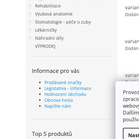
Rehabilitace
varia
Výuková anatomie
Dodán
Stomatologie - péče o zuby
Lékárničky
Náhradní díly
varia
VÝPRODEJ
Dodán
Informace pro vás
varia
Dodán
Prodávané značky
Legislativa - informace
Provoz
Hodnocení obchodu
zpraco
Obnova hesla
webový
Napište nám
varia
Dalším
Dodán
použí
Top 5 produktů
Nas