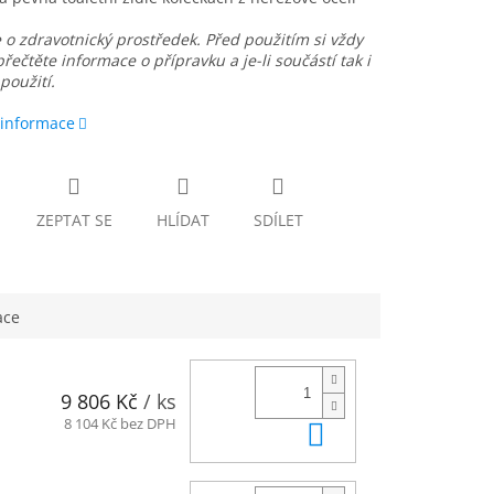
 o zdravotnický prostředek.
Před použitím si vždy
přečtěte informace o přípravku a je-li součástí tak i
použití.
 informace
ZEPTAT SE
HLÍDAT
SDÍLET
ace
9 806 Kč
/ ks
Do košíku
8 104 Kč bez DPH