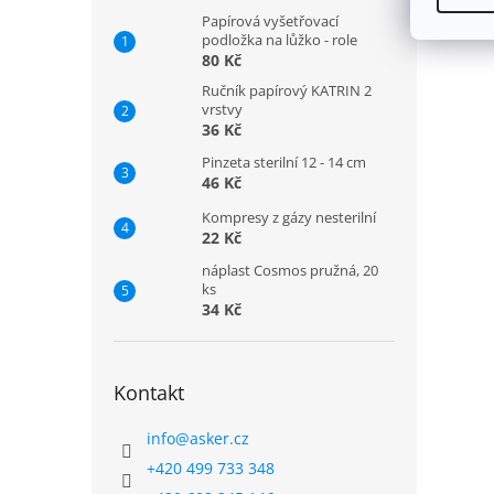
Papírová vyšetřovací
podložka na lůžko - role
80 Kč
Ručník papírový KATRIN 2
vrstvy
36 Kč
Pinzeta sterilní 12 - 14 cm
46 Kč
Kompresy z gázy nesterilní
22 Kč
náplast Cosmos pružná, 20
ks
34 Kč
Kontakt
info
@
asker.cz
+420 499 733 348