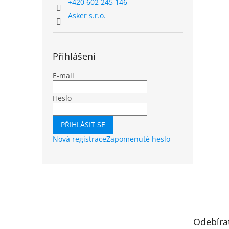
+420 602 245 146
Asker s.r.o.
Přihlášení
E-mail
Heslo
PŘIHLÁSIT SE
Nová registrace
Zapomenuté heslo
Z
á
p
a
t
Odebíra
í