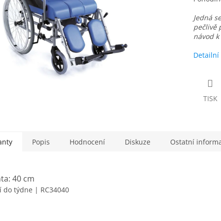
Jedná se
pečlivě 
návod k 
Detailní
TISK
anty
Popis
Hodnocení
Diskuze
Ostatní inform
nta: 40 cm
í do týdne
| RC34040