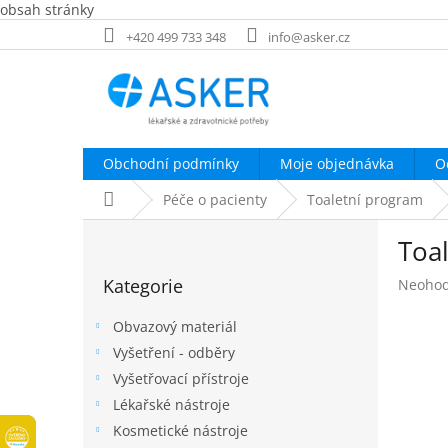
obsah stránky
Přejít
+420 499 733 348
info@asker.cz
na
obsah
Obchodní podmínky
Moje objednávka
O
Domů
Péče o pacienty
Toaletní program
P
Toal
o
Přeskočit
s
Kategorie
Průměr
Neoho
kategorie
t
hodnoc
r
produk
Obvazový materiál
a
je
Vyšetření - odběry
n
0,0
Vyšetřovací přístroje
z
n
5
í
Lékařské nástroje
hvězdič
p
Kosmetické nástroje