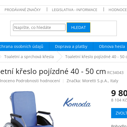
PRODÁVANÉ ZNAČKY
LEGISLATIVA - INFORMACE
HODNOCE
HLEDAT
chrana osobních údajů
Doprava a platby
Obnova hesla
Toaletní a sprchová křesla
Toaletní křeslo pojízdné 40 - 50
etní křeslo pojízdné 40 - 50 cm
RC34043
né
dnoceno
Podrobnosti hodnocení
Značka:
Moretti S.p.A., Italy
ení
9 8
tu
8 104 K
Měrná
ZVOL
cena:
ek.
Pohodlná