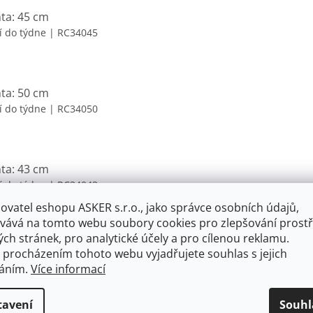
nta: 45 cm
í do týdne
| RC34045
nta: 50 cm
í do týdne
| RC34050
nta: 43 cm
í do týdne
| RC34043
ovatel eshopu ASKER s.r.o., jako správce osobních údajů,
vává na tomto webu soubory cookies pro zlepšování prostř
ch stránek, pro analytické účely a pro cílenou reklamu.
nta: 48 cm
 procházením tohoto webu vyjadřujete souhlas s jejich
í do týdne
| RC34048
váním.
Více informací
tavení
Souhl