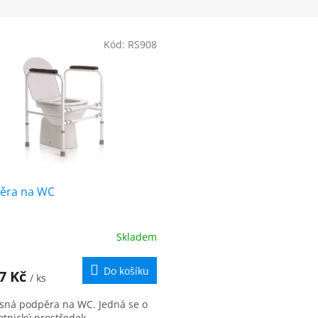
Kód:
RS908
ěra na WC
Skladem
ěrné
cení
ktu
Do košíku
97 Kč
/ ks
sná podpěra na WC. Jedná se o
otnický prostředek.