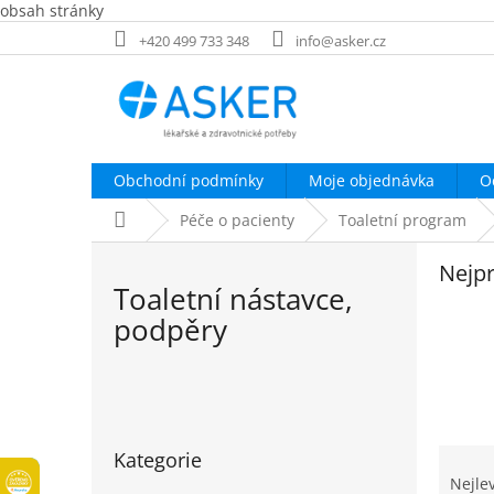
obsah stránky
Přejít
+420 499 733 348
info@asker.cz
na
obsah
Obchodní podmínky
Moje objednávka
O
Domů
Péče o pacienty
Toaletní program
Nejpr
Toaletní nástavce,
podpěry
P
o
Přeskočit
s
Ř
Kategorie
kategorie
t
a
Nejle