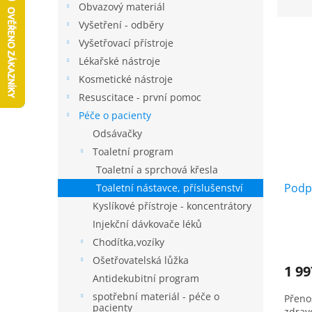
r
z
Obvazový materiál
a
e
Vyšetření - odběry
n
V
n
Vyšetřovací přístroje
n
ý
í
í
Lékařské nástroje
p
p
p
Kosmetické nástroje
i
r
a
s
o
Resuscitace - první pomoc
n
p
d
Péče o pacienty
e
r
u
Odsávačky
l
o
k
Toaletní program
d
t
Toaletní a sprchová křesla
u
ů
k
Podp
Toaletní nástavce, příslušenství
t
Kyslíkové přístroje - koncentrátory
ů
Injekční dávkovače léků
Prům
Chodítka,vozíky
hodno
Ošetřovatelská lůžka
produ
1 9
je
Antidekubitní program
5,0
spotřební materiál - péče o
Přeno
z
pacienty
zdrav