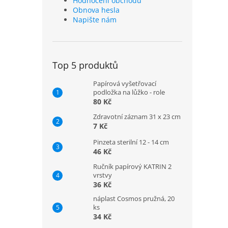
Hodnocení obchodu
Obnova hesla
Napište nám
Top 5 produktů
Papírová vyšetřovací
podložka na lůžko - role
80 Kč
Zdravotní záznam 31 x 23 cm
7 Kč
Pinzeta sterilní 12 - 14 cm
46 Kč
Ručník papírový KATRIN 2
vrstvy
36 Kč
náplast Cosmos pružná, 20
ks
34 Kč