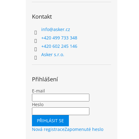
Kontakt
info
@
asker.cz
+420 499 733 348
+420 602 245 146
Asker s.r.o.
Přihlášení
E-mail
Heslo
PŘIHLÁSIT SE
Nová registrace
Zapomenuté heslo