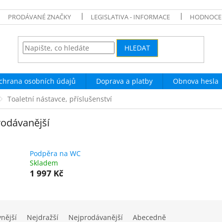
PRODÁVANÉ ZNAČKY
LEGISLATIVA - INFORMACE
HODNOCE
HLEDAT
chrana osobních údajů
Doprava a platby
Obnova hesla
Toaletní nástavce, příslušenství
odávanější
Podpěra na WC
Skladem
1 997 Kč
vnější
Nejdražší
Nejprodávanější
Abecedně