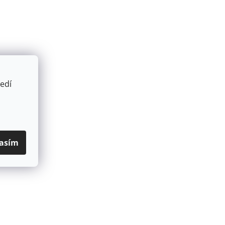
edí
asím