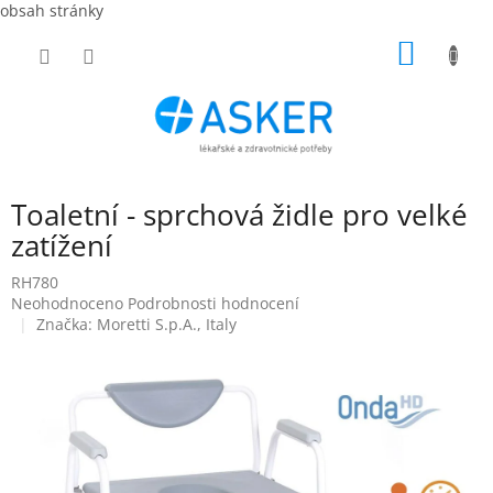
obsah stránky
Přejít
NÁKUP
na
obsah
KOŠÍK
Toaletní - sprchová židle pro velké
zatížení
RH780
Průměrné
Neohodnoceno
Podrobnosti hodnocení
hodnocení
Značka:
Moretti S.p.A., Italy
produktu
je
0,0
z
5
hvězdiček.