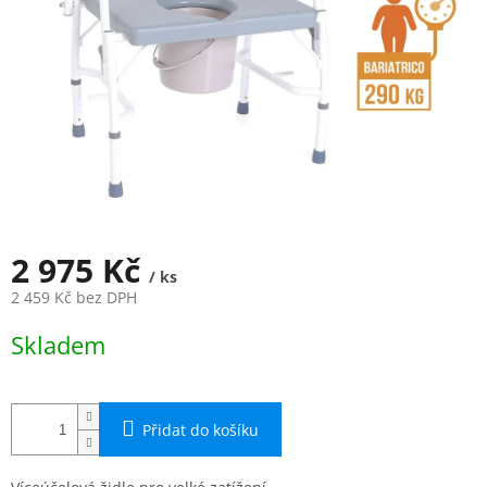
2 975 Kč
/ ks
2 459 Kč bez DPH
Měrná
Skladem
cena:
Přidat do košíku