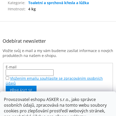
Kategorie
:
Toaletní a sprchová křesla a lůžka
Hmotnost
:
4 kg
Z
á
p
a
Odebírat newsletter
t
Vložte svůj e-mail a my vám budeme zasílat informace o nových
í
produktech na našem e-shopu.
E-mail
Vložením emailu souhlasíte se zpracováním osobních
údajů
PŘIHLÁSIT SE
Provozovatel eshopu ASKER s.r.o., jako správce
osobních údajů, zpracovává na tomto webu soubory
Facebook
cookies pro zlepšování prostředí webových stránek,