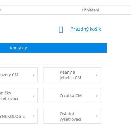
NÍ OBCHODU
OBNOVA HESLA
NAPIŠTE NÁM
Přihlášení
NÁKUPNÍ
Prázdný košík
KOŠÍK
Kontakty
Peány a
inzety CM
jehelce CM
adičky
Zrcátka CM
yšetřovací
Ostatní
YNEKOLOGIE
vyšetřovací
nástroje CM