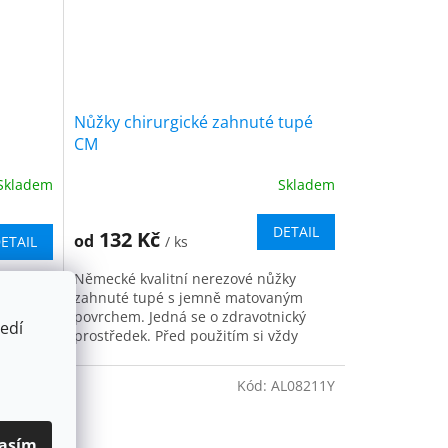
Nůžky chirurgické zahnuté tupé
CM
Skladem
Skladem
DETAIL
132 Kč
od
/ ks
ETAIL
Německé kvalitní nerezové nůžky
lní
zahnuté tupé s jemně matovaným
povrchem. Jedná se o zdravotnický
edí
prostředek. Před použitím si vždy
pečlivě přečtěte informace o přípravku
a...
L11111Y
Kód:
AL08211Y
asím