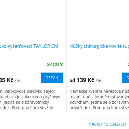
ívko vyšetřovací TAYLOR CM
Nůžky chirurgické rovné t
Skladem
DETAIL
D
35 Kč
139 Kč
od
/ ks
/ ks
ní celokovové kladívko Taylor.
Německé kvalitní nerezové nů
 kladívka je zakončená pryžovým
rovné tupé s jemně matovaný
m. Jedná se o zdravotnický
povrchem. Jedná se o zdravotn
ředek. Před použitím si vždy
prostředek. Před použitím si v
ě přečtěte informace o...
pečlivě přečtěte informace o p
a...
NAČÍST 12 DALŠÍCH