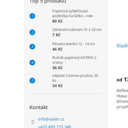
Top 5 produktů
Papírová vyšetřovací
podložka na lůžko - role
80 Kč
Zdravotní záznam 31 x 23 cm
7 Kč
Pinzeta sterilní 12 - 14 cm
Klad
46 Kč
Ručník papírový KATRIN 2
vrstvy
36 Kč
náplast Cosmos pružná, 20
1
od
ks
34 Kč
Reflex
Hlava
klíne
Kontakt
prost
pečliv
info
@
asker.cz
+420 499 733 348