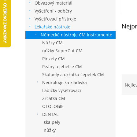
r
Obvazový materiál
a
Vyšetření - odběry
n
Vyšetřovací přístroje
n
Nejpr
í
Lékařské nástroje
p
Německé nástroje CM Instrumente
a
Nůžky CM
n
nůžky SuperCut CM
e
Pinzety CM
l
Peány a jehelce CM
Skalpely a držátka čepelek CM
Ř
Neurologická kladívka
a
Nejle
z
Ladičky vyšetřovací
e
Zrcátka CM
V
n
OTOLOGIE
ý
í
DENTAL
p
p
skalpely
i
r
s
o
nůžky