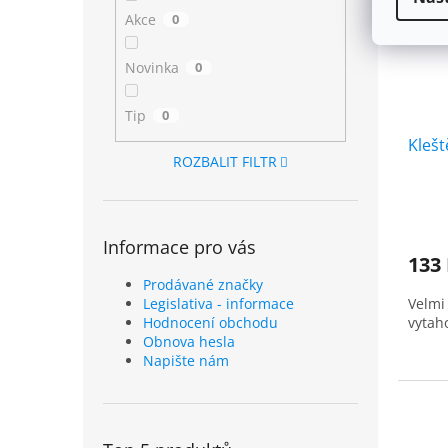
Akce
0
Novinka
0
Tip
0
Klešt
ROZBALIT FILTR
Informace pro vás
133
Prodávané značky
Velmi
Legislativa - informace
vytaho
Hodnocení obchodu
Obnova hesla
Napište nám