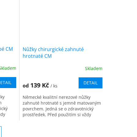
upé CM
Nůžky chirurgické zahnuté
hrotnaté CM
Skladem
Skladem
ETAIL
DETAIL
139 Kč
od
/ ks
žky
Německé kvalitní nerezové nůžky
m
zahnuté hrotnaté s jemně matovaným
ický
povrchem. Jedná se o zdravotnický
ždy
prostředek. Před použitím si vždy
řípravku
pečlivě přečtěte informace o přípravku
a...