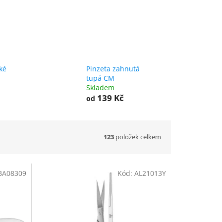
ké
Pinzeta zahnutá
tupá CM
Skladem
139 Kč
od
123
položek celkem
BA08309
Kód:
AL21013Y