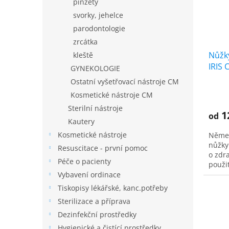
p
d
pinzety
r
u
svorky, jehelce
o
k
parodontologie
d
t
zrcátka
u
ů
Nůžk
k
kleště
IRIS 
t
GYNEKOLOGIE
ů
Ostatní vyšetřovací nástroje CM
Kosmetické nástroje CM
Sterilní nástroje
1
od
Kautery
Kosmetické nástroje
Němec
nůžky
Resuscitace - první pomoc
o zdr
Péče o pacienty
použit
inform
Vybavení ordinace
Tiskopisy lékářské, kanc.potřeby
Sterilizace a příprava
Dezinfekční prostředky
Hygienické a čistící prostředky