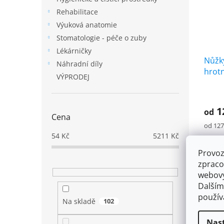
Rehabilitace
Výuková anatomie
Stomatologie - péče o zuby
Lékárničky
Nůžky
Náhradní díly
hrot
VÝPRODEJ
1
od
Cena
Měrná
od 127 
cena:
54
Kč
5211
Kč
Němec
Provoz
rovné
zpraco
matov
zdrav
webový
použit
Dalším
inform
použí
Na skladě
102
Nas