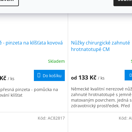
ě - pinzeta na klíšťata kovová
Nůžky chirurgické zahnuté
hrotnatotupé CM
Skladem
D
Do košíku
133 Kč
 Kč
od
/ ks
/ ks
Německé kvalitní nerezové nů
 přesná pinzeta - pomůcka na
zahnuté hrotnatotupé s jemně
vání klíšťat
matovaným povrchem. Jedná s
zdravotnický prostředek. Před
použitím si vždy pečlivě přečtě
informace o...
Kód:
AC82817
Kód:
A