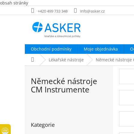
obsah stránky
Přejít
+420 499 733 348
info@asker.cz
na
obsah
Obchodní podmínky
Moje objednávka
O
Domů
Lékařské nástroje
Německé nástroje
Německé nástroje
CM Instrumente
P
o
Přeskočit
s
Kategorie
kategorie
t